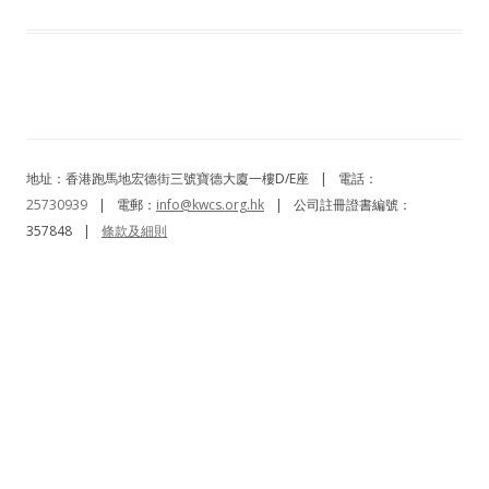
地址：香港跑馬地宏德街三號寶德大廈一樓D/E座
|
電話：
25730939
|
電郵：
info@kwcs.org.hk
|
公司註冊證書編號：
357848
|
條款及細則