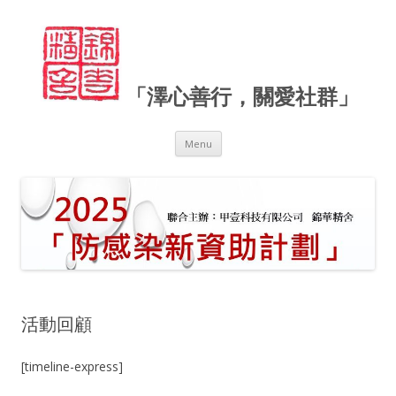
「澤心善行，關愛社群」
Skip
Menu
to
content
活動回顧
[timeline-express]